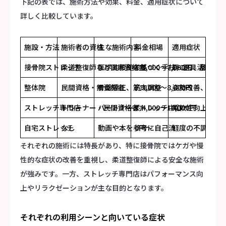
下記の表では、施術方法や効果、料金、適用症状について
詳しく比較しています。
施設・方法
施術者の資格
主な施術内容
料金相場
適用症状
接骨院ストレッチ
柔道整復師など国家資格者
医学的根拠に基づく手技・器具活用
約3,000～7,000円
肩こり、腰痛、
整体院
民間資格・無資格者
骨盤矯正、筋肉調整
約3,000～8,000円
姿勢改善、全身
ストレッチ専門店
トレーナー・民間資格者
パートナーストレッチ中心
約4,000～10,000円
柔軟性向上、運
自宅ストレッチ
なし
動画や本を参考に自己流
0円～
軽度の不調、予
それぞれの施術には特長があり、特に接骨院ではケガや慢
性的な症状の改善を重視し、柔道整復師による安全な施術
が強みです。一方、ストレッチ専門店はパフォーマンス向
上やリラクゼーションが主な目的となります。
それぞれの利用シーンと向いている症状