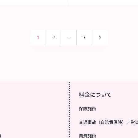
1
2
…
7
料金について
保険施術
交通事故（自賠責保険）／労
問
自費施術