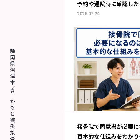
予約や通院時に確認した
2026.07.24
静 岡 県 沼 津 市 ／ さ か も と 鍼 灸 接 骨 院
接骨院で同意書が必要に
基本的な仕組みをわかり